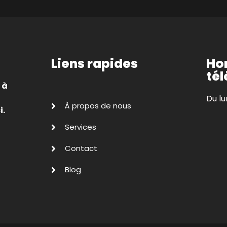
Liens rapides
Hor
tél
 à
Du lu
À propos de nous
i.
Services
Contact
Blog