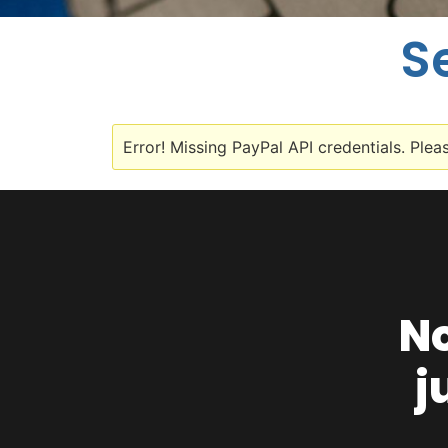
S
Error! Missing PayPal API credentials. Plea
No
j