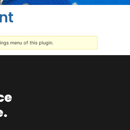
nt
ings menu of this plugin.
ce
e.